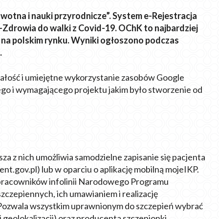
wotna i nauki przyrodnicze”. System e-Rejestracja
-Zdrowia do walki z Covid-19. OChK to najbardziej
na polski
m
rynku
. Wyniki ogłoszono podczas
.
nałość i umiejętne wykorzystanie zasobów Google
nego i wymagającego projektu jakim było stworzenie od
wsza z nich umożliwia samodzielne zapisanie się pacjenta
nt.gov.pl) lub w oparciu o aplikację mobilną mojeIKP.
 pracowników infolinii Narodowego Programu
szczepiennych, ich umawianiem i realizację
Pozwala wszystkim uprawnionym do szczepień wybrać
i geolokalizacji) oraz producenta szczepionki.