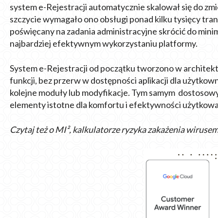
system e-Rejestracji automatycznie skalował się do z
szczycie wymagało ono obsługi ponad kilku tysięcy tran
poświęcany na zadania administracyjne skrócić do min
najbardziej efektywnym wykorzystaniu platformy.
System e-Rejestracji od początku tworzono w architek
funkcji, bez przerw w dostępności aplikacji dla użytko
kolejne moduły lub modyfikacje. Tym samym dostosow
elementy istotne dla komfortu i efektywności użytkowa
Czytaj też o MI², kalkulatorze ryzyka zakażenia wirusem