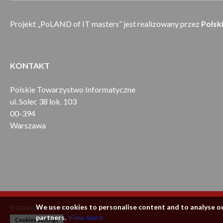
Projekt „PoLAND of IT masters” jest realizowany przez
Polsk
KONTAKT
Polskie Towarzystwo Informatyczne
ul. Solec 38 lok. 103
00-394
Warszawa
We use cookies to personalise content and to analyse our
© 2024 PoLAND of IT masters
partners.
View more
Cookies settings