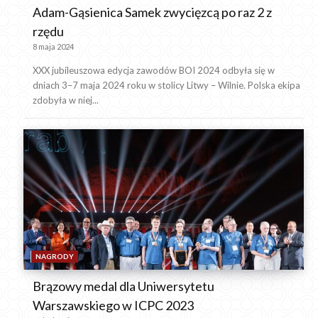
Adam-Gąsienica Samek zwycięzcą po raz 2 z
rzędu
8 maja 2024
XXX jubileuszowa edycja zawodów BOI 2024 odbyła się w
dniach 3–7 maja 2024 roku w stolicy Litwy – Wilnie. Polska ekipa
zdobyła w niej...
NAGRODY
Brązowy medal dla Uniwersytetu
Warszawskiego w ICPC 2023