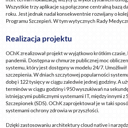
Wszystkie trzy aplikacje są połączone centralną bazą 
roku. Jest jednak nadal konsekwentnie rozwijany o kol
Programu Szczepień. W tym wytycznych Rady Medyczne
Realizacja projektu
OChK zrealizował projekt w wyjątkowo krótkim czasie, b
pandemii. Dostępna w chmurze publicznej moc obliczen
systemu, który jest dostępny w modelu 24/7. Umożliwił
szczepienia. W dniach szczytowej popularności systemu
dobę i 122 tysięcy w ciągu zaledwie jednej godziny. A 
terminów w ciągu godziny i 950 wyszukiwań na sekundę
istniejącymi publicznymi systemami IT, między innymi 
Szczepionek (SDS). OChK zaprojektował je w taki sposób
systemami ochrony zdrowia w przyszłości.
Dzięki zastosowaniu architektury cloud native i narzęd