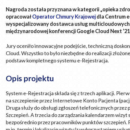
Nagroda została przyznana w kategorii „opieka zdro
opracował
Operator Chmury Krajowej
dla Centrum e
wyspecjalizowany dostawca usług multicloudowych 
międzynarodowej konferencji Google Cloud Next ’21
Jury oceniło innowacyjne podejście, techniczną dosko
Cloud. Wszystko to było niezbędne do realizacji złożo
podstaw kompletnego systemu e-Rejestracja.
Opis projektu
System e-Rejestracja składa się z trzech aplikacji. Pier
na szczepienie przez Internetowe Konto Pacjenta (pacje
Druga służy do obsługi zgłoszeń telefonicznych przez
Szczepień. A trzecia do zarządzania kalendarzem wizyt 
bezpośrednio przez pracowników punktów szczepień. 
m.in. termin i lokalizację wizyty (z wykorzystaniem usług