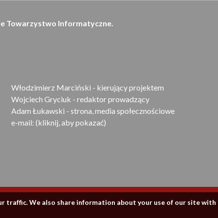
ie Towarzystwo Informatyczne
.
Włodzimierz Marciński - kierujący projektem
Wojciech Gryciuk - redaktor prowadzący
Adam Łukawski - strona, media społecznościowe
e-mail:
(kliknij, aby pokazać)
 traffic. We also share information about your use of our site with 