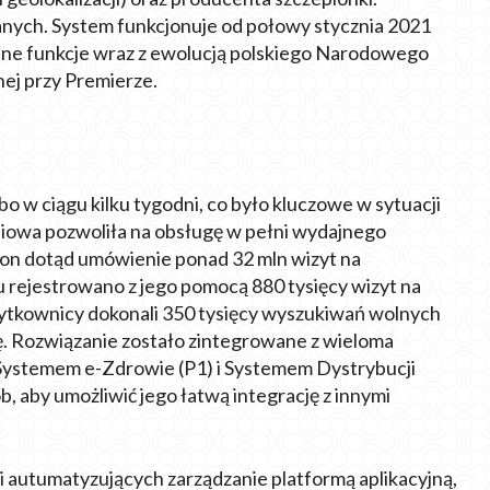
danych. System funkcjonuje od połowy stycznia 2021
ejne funkcje wraz z ewolucją polskiego Narodowego
j przy Premierze.
o w ciągu kilku tygodni, co było kluczowe w sytuacji
iowa pozwoliła na obsługę w pełni wydajnego
 on dotąd umówienie ponad 32 mln wizyt na
 rejestrowano z jego pomocą 880 tysięcy wizyt na
użytkownicy dokonali 350 tysięcy wyszukiwań wolnych
. Rozwiązanie zostało zintegrowane z wieloma
z Systemem e-Zdrowie (P1) i Systemem Dystrybucji
, aby umożliwić jego łatwą integrację z innymi
zi autumatyzujących zarządzanie platformą aplikacyjną,